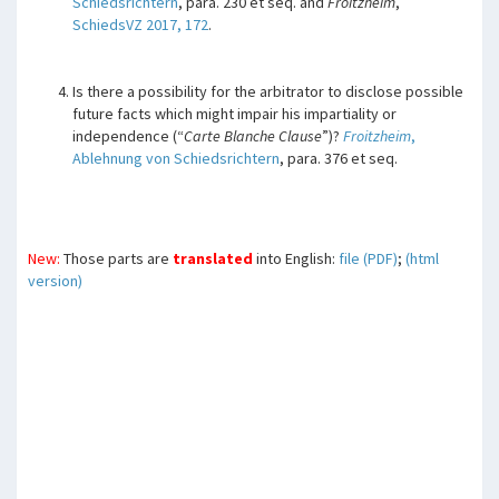
Schiedsrichtern
, para. 230 et seq. and
Froitzheim
,
SchiedsVZ 2017, 172
.
Is there a possibility for the arbitrator to disclose possible
future facts which might impair his impartiality or
independence (“
Carte Blanche Clause
”)?
Froitzheim
,
Ablehnung von Schiedsrichtern
, para. 376 et seq.
New:
Those parts are
translated
into English:
file (PDF)
;
(html
version)