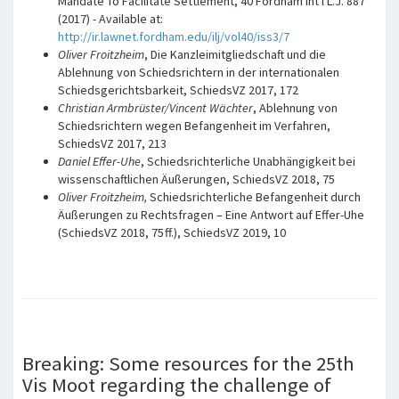
Mandate To Facilitate Settlement, 40 Fordham Int'l L.J. 887
(2017) - Available at:
http://ir.lawnet.fordham.edu/ilj/vol40/iss3/7
Oliver Froitzheim
, Die Kanzleimitgliedschaft und die
Ablehnung von Schiedsrichtern in der internationalen
Schiedsgerichtsbarkeit, SchiedsVZ 2017, 172
Christian Armbrüster/Vincent Wächter
, Ablehnung von
Schiedsrichtern wegen Befangenheit im Verfahren,
SchiedsVZ 2017, 213
Daniel Effer-Uhe
, Schiedsrichterliche Unabhängigkeit bei
wissenschaftlichen Äußerungen, SchiedsVZ 2018, 75
Oliver Froitzheim,
Schiedsrichterliche Befangenheit durch
Äußerungen zu Rechtsfragen – Eine Antwort auf Effer-Uhe
(SchiedsVZ 2018, 75 ff.), SchiedsVZ 2019, 10
Breaking: Some resources for the 25th
Vis Moot regarding the challenge of