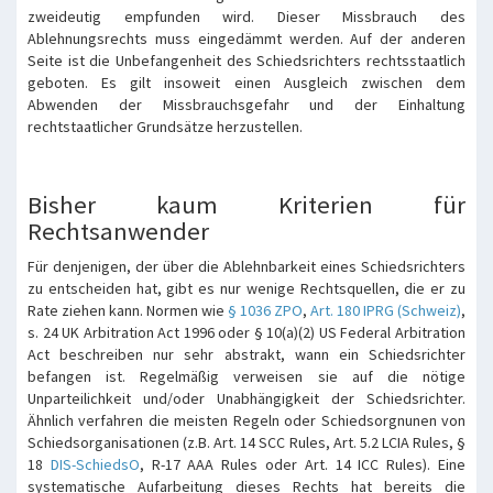
zweideutig empfunden wird. Dieser Missbrauch des
Ablehnungsrechts muss eingedämmt werden. Auf der anderen
Seite ist die Unbefangenheit des Schiedsrichters rechtsstaatlich
geboten. Es gilt insoweit einen Ausgleich zwischen dem
Abwenden der Missbrauchsgefahr und der Einhaltung
rechtstaatlicher Grundsätze herzustellen.
Bisher kaum Kriterien für
Rechtsanwender
Für denjenigen, der über die Ablehnbarkeit eines Schiedsrichters
zu entscheiden hat, gibt es nur wenige Rechtsquellen, die er zu
Rate ziehen kann. Normen wie
§ 1036 ZPO
,
Art. 180 IPRG (Schweiz)
,
s. 24 UK Arbitration Act 1996 oder § 10(a)(2) US Federal Arbitration
Act beschreiben nur sehr abstrakt, wann ein Schiedsrichter
befangen ist. Regelmäßig verweisen sie auf die nötige
Unparteilichkeit und/oder Unabhängigkeit der Schiedsrichter.
Ähnlich verfahren die meisten Regeln oder Schiedsorgnunen von
Schiedsorganisationen (z.B. Art. 14 SCC Rules, Art. 5.2 LCIA Rules, §
18
DIS-SchiedsO
, R-17 AAA Rules oder Art. 14 ICC Rules). Eine
systematische Aufarbeitung dieses Rechts hat bereits die